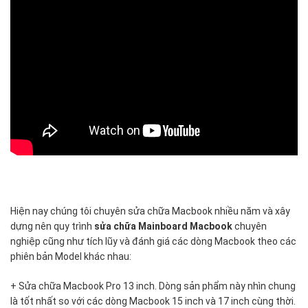
nhà
cung
ứng
linh
kiện
Macbook
hàng
đầu
tại
Việt
Nam.
Các
bạn
hoàn
Hiện nay chúng tôi chuyên sửa chữa Macbook nhiều năm và xây
toàn
dựng nên quy trình
sửa chữa Mainboard Macbook
chuyên
yên
nghiệp cũng như tích lũy và đánh giá các dòng Macbook theo các
tâm
phiên bản Model khác nhau:
khi
sử
+ Sửa chữa Macbook Pro 13 inch. Dòng sản phẩm này nhìn chung
dụng
là tốt nhất so với các dòng Macbook 15 inch và 17 inch cùng thời.