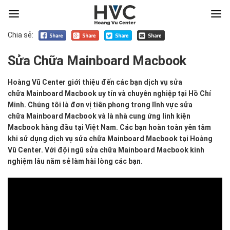
Chia sẻ:
Sửa Chữa Mainboard Macbook
Hoàng
Hoàng Vũ Center giới thiệu đến các bạn dịch vụ sửa
Vũ
chữa Mainboard Macbook uy tín và chuyên nghiệp tại Hồ Chí
Center
Minh. Chúng tôi là đơn vị tiên phong trong lĩnh vực sửa
giới
chữa Mainboard Macbook và là nhà cung ứng linh kiện
thiệu
Macbook hàng đầu tại Việt Nam. Các bạn hoàn toàn yên tâm
đến
khi sử dụng dịch vụ sửa chữa Mainboard Macbook tại Hoàng
các
Vũ Center. Với đội ngũ sửa chữa Mainboard Macbook kinh
bạn
nghiệm lâu năm sẻ làm hài lòng các bạn.
dịch
vụ sửa
chữa Mainboard
Macbook uy
tín
và