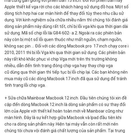
mã cũng gần giống với phiên bản 15 inch. Đối với phiên bản này
Apple thiết kế vga rời cho các khách hàng sử dụng đồ họa. Một số
dòng tích hợp hai car màn hình để thay đổi tùy theo nhu cầu sử
dụng. Với kinh nghiệm sửa chữa nhiều năm thì chúng tôi đánh giá
dòng sản phẩm này dùng rất tốt, chỉ bị lỗi vga khi qua thời gian dài
sử dụng. Mã số chip lỗi lài G84-602- a 2. Ngoài ra các phiên bản
này còn bị một số lỗi quen thuộc như mất nguồn, chạm nguồn,
không sạc pin ... Đối với các dòng Macbook pro 17 inch chạy core i
2010, 2011 thì bị lỗi Vga khi qua thời gian sử dụng. Các phiên bản
này rất khó khắc phục vì chip Vga mới trên thị trường không
nhiều, dẫn đến tình trạng đóng chip vga hay thay chip vga
cũ dùng qua thời gian thì tiếp tục bị lỗi chip lại. Các bạn không nên
mua máy cũ các dòng Macbook 17 inch đã qua sử dụng để tránh
tình trạng lỗi chip vga.
+ Sửa chữa Mainboar Macbook 12 inch. Đầu tiên chúng tôi xin đề
cập đến dòng Macbook 12 inch là dòng sản phẩm có sự thay đổi
lớn của Apple với thiết kế hoàn toàn mới về Mainboar cũng như
màn hình. Đây là sự kết hợp giữa Macbook và Ipad đầu tiên khi
cho ra dòng sản phẩm này. Hiện tại máy vẫn còn rất mới nên
chúng tôi chưa vội đánh giá chất lượng của sản phẩm. Tại trung