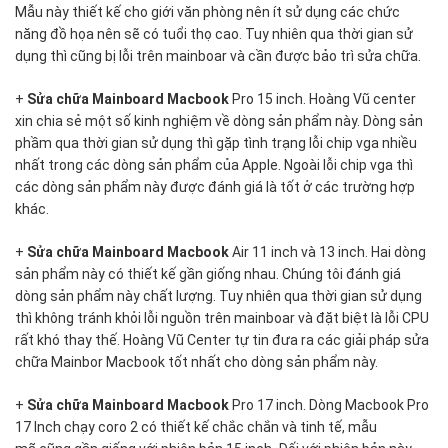
dịch
Mẫu này thiết kế cho giới văn phòng nên ít sử dụng các chức
vụ
năng đồ họa nên sẽ có tuổi thọ cao. Tuy nhiên qua thời gian sử
sửa
dụng thì cũng bị lỗi trên mainboar và cần được bảo trì sửa chữa.
chữa
Mainboard
+
Sửa chữa Mainboard Macbook
Pro 15 inch. Hoàng Vũ center
Macbook
xin chia sẻ một số kinh nghiệm về dòng sản phẩm này. Dòng sản
tại
phầm qua thời gian sử dụng thì gặp tình trạng lỗi chip vga nhiều
Hoàng
nhất trong các dòng sản phẩm của Apple. Ngoài lỗi chip vga thì
Vũ
các dòng sản phẩm này được đánh giá là tốt ở các trường hợp
Center.
khác.
+
Sửa chữa Mainboard Macbook
Air 11 inch và 13 inch. Hai dòng
sản phẩm này có thiết kế gần giống nhau. Chúng tôi đánh giá
dòng sản phẩm này chất lượng. Tuy nhiên qua thời gian sử dụng
thì không tránh khỏi lỗi nguồn trên mainboar và đặt biệt là lỗi CPU
rất khó thay thế. Hoàng Vũ Center tự tin đưa ra các giải pháp sửa
chữa Mainbor Macbook tốt nhất cho dòng sản phẩm này.
+
Sửa chữa Mainboard Macbook
Pro 17 inch. Dòng Macbook Pro
17 Inch chạy coro 2 có thiết kế chắc chắn và tinh tế, mẫu