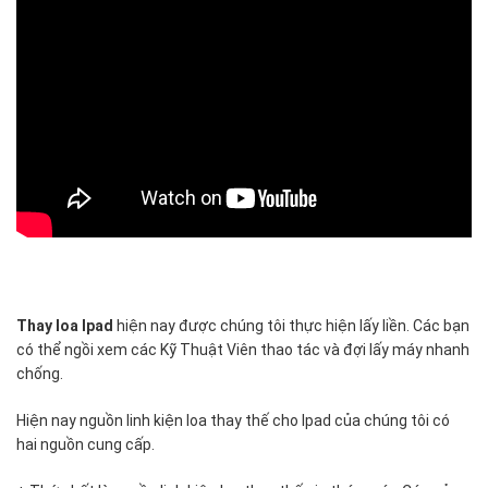
các
tiêu
chuẩn
chất
lượng
từ
nhà
sản
xuất.
Hoàng
Vũ
Center
chọn
Thay loa Ipad
hiện nay được chúng tôi thực hiện lấy liền. Các bạn
nguồn
có thể ngồi xem các Kỹ Thuật Viên thao tác và đợi lấy máy nhanh
linh
chống.
kiện
zin
Hiện nay nguồn linh kiện loa thay thế cho Ipad của chúng tôi có
tháo
hai nguồn cung cấp.
máy
là