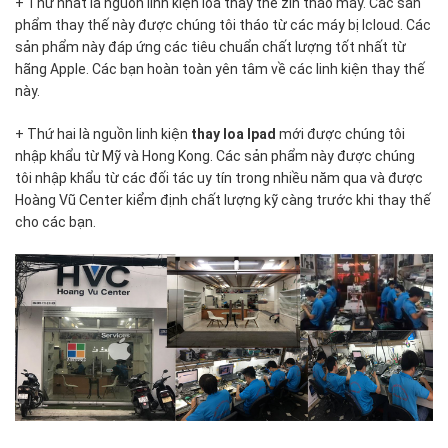
+ Thứ nhất là nguồn linh kiện loa thay thế zin tháo máy. Các sản
ưu
phẩm thay thế này được chúng tôi tháo từ các máy bị Icloud. Các
tiên
sản phẩm này đáp ứng các tiêu chuẩn chất lượng tốt nhất từ
số
hãng Apple. Các bạn hoàn toàn yên tâm về các linh kiện thay thế
một
này.
cho
dịch
+ Thứ hai là nguồn linh kiện
thay loa Ipad
mới được chúng tôi
vụ
nhập khẩu từ Mỹ và Hong Kong. Các sản phẩm này được chúng
thay
tôi nhập khẩu từ các đối tác uy tín trong nhiều năm qua và được
loa
Hoàng Vũ Center kiểm định chất lượng kỹ càng trước khi thay thế
Ipad
cho các bạn.
tại
trung
tâm.
Thay
loa
Ipad
tại
Hoàng
Vũ
Center