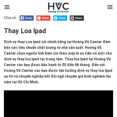
Chia sẻ:
Thay Loa Ipad
Dịch
Dịch vụ thay Loa Ipad zin chính hãng tại Hoàng Vũ Center đảm
vụ
bảo các tiêu chuẩn chất lượng từ nhà sản xuất. Hoàng Vũ
thay
Center chọn nguồn linh kiện zin tháo máy là ưu tiên số một cho
Loa
dịch vụ thay loa Ipad tại trung tâm. Thay loa Ipad tại Hoàng Vũ
Ipad
Center các bạn được bảo hành từ 03 đến 06 tháng. Đến với
zin
Hoàng Vũ Center các bạn được tận hưỡng dịch vụ thay loa Ipad
chính
uy tín và chuyên nghiệp bởi đội ngũ chuyên gia kinh nghiệm lâu
hãng
năm tại Hồ Chí Minh.
tại
Hoàng
Vũ
Center
đảm
bảo