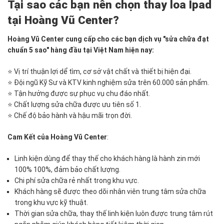
các
Tại sao các bạn nên chọn thay loa Ipad
bạn
tại Hoàng Vũ Center?
được
bảo
Hoàng Vũ Center cung cấp cho các bạn dịch vụ "sửa chữa đạt
hành
chuẩn 5 sao" hàng đầu tại Việt Nam hiện nay:
từ
03
⭐ Vị trí thuận lợi dể tìm, cơ sở vật chất và thiết bị hiện đại.
đến
⭐ Đội ngũ Kỹ Sư và KTV kinh nghiệm sửa trên 60.000 sản phẩm.
06
⭐ Tận hưởng được sự phục vụ chu đáo nhất.
tháng.
⭐ Chất lượng sửa chữa được ưu tiên số 1.
⭐ Chế độ bảo hành và hậu mãi trọn đời.
Cam Kết của Hoàng Vũ Center
:
Linh kiện dùng để thay thế cho khách hàng là hành zin mới
100% 100%, đảm bảo chất lượng.
Chi phí sửa chữa rẻ nhất trong khu vực.
Khách hàng sẽ được theo dõi nhân viên trung tâm sửa chữa
trong khu vực kỹ thuật.
Thời gian sửa chữa, thay thế linh kiện luôn được trung tâm rút