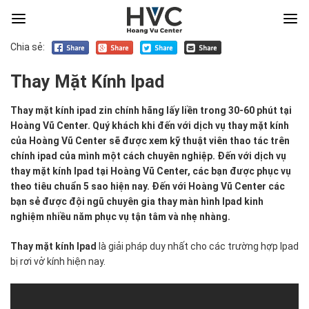
Chia sẻ:
Thay Mặt Kính Ipad
Thay
Thay mặt kính ipad zin chính hãng lấy liền trong 30-60 phút tại
mặt
Hoàng Vũ Center. Quý khách khi đến với dịch vụ thay mặt kính
kính ipad
của Hoàng Vũ Center sẽ được xem kỹ thuật viên thao tác trên
zin
chính ipad của mình một cách chuyên nghiệp. Đến với dịch vụ
chính
thay mặt kính Ipad tại Hoàng Vũ Center, các bạn được phục vụ
hãng
theo tiêu chuẩn 5 sao hiện nay. Đến với Hoàng Vũ Center các
lấy
bạn sẻ được đội ngũ chuyên gia thay màn hình Ipad kinh
liền
nghiệm nhiều năm phục vụ tận tâm và nhẹ nhàng.
trong
Thay mặt kính Ipad
là giải pháp duy nhất cho các trường hợp Ipad
30-
bị rơi vở kính hiện nay.
60
phút
tại
Hoàng