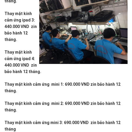
tháng.
tác
trên
Thay mặt kính
chính
cảm ứng ipad 3:
ipad
440.000 VND zin
của
bảo hành 12
mình
tháng.
một
cách
Thay mặt kính
chuyên
cảm ứng ipad 4:
nghiệp.
440.000 VND zin
Đến
bảo hành 12 tháng.
với
dịch
Thay mặt kính cảm ứng mini 1: 690.000 VND zin bảo hành 12
vụ
tháng.
thay
mặt
Thay mặt kính cảm ứng mini 2: 690.000 VND zin bảo hành 12
kính
tháng.
Ipad
tại
Thay mặt kính cảm ứng mini 3: 690.000 VND zin bảo hành 12
Hoàng
tháng