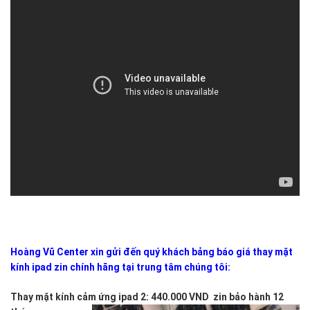
Vũ
Center.
Quý
khách
khi
đến
với
dịch
vụ
thay
mặt
kính
của Hoàng
Vũ
Center
sẽ được
Hoàng Vũ Center xin gửi đến quý khách bảng báo giá thay mặt
xem
kính ipad zin chính hãng tại trung tâm chúng tôi:
kỹ
thuật viên
Thay mặt kính cảm ứng ipad 2: 440.000 VND zin bảo hành 12
thao