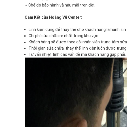
hiện
⭐ Chế độ bảo hành và hậu mãi trọn đời.
bởi
đội
Cam Kết của Hoàng Vũ Center
:
ngũ
chuyên
Linh kiện dùng để thay thế cho khách hàng là hành zi
gia
Chi phí sửa chữa rẻ nhất trong khu vực.
kinh
Khách hàng sẽ được theo dõi nhân viên trung tâm sửa 
nghiệm
Thời gian sửa chữa, thay thế linh kiện luôn được trun
lâu
Tư vấn nhiệt tình các vấn đề mà khách hàng gặp phải.
năm
tại
Hồ
Chí
Minh.