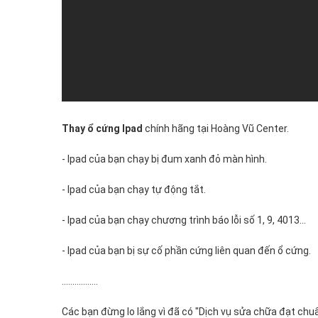
mãi
trọn
đời.
Đến
với
Hoàng
Vũ
Center
các
Thay ổ cứng Ipad
chính hãng tại Hoàng Vũ Center.
bạn
nhận
- Ipad của bạn chạy bị đum xanh đỏ màn hình.
được
dịch
- Ipad của bạn chạy tự động tắt.
vụ
- Ipad của bạn chạy chương trình báo lỗi số 1, 9, 4013...
thay
ổ
- Ipad của bạn bị sự cố phần cứng liên quan đến ổ cứng.
cứng
Ipad
.................
trong
thời
Các bạn đừng lo lắng vì đã có "Dịch vụ sửa chữa đạt chu
gian