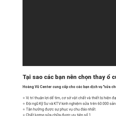
ổ
cứng
Ipad
Hoàng
Vũ
các
bạn
được
tận
hưỡng
dịch
vụ
thay
Tại sao các bạn nên chọn thay ổ c
ổ
cứng
Hoàng Vũ Center cung cấp cho các bạn dịch vụ "sửa chữ
Ipad
chuyên
⭐ Vị trí thuận lợi dể tìm, cơ sở vật chất và thiết bị hiện đạ
nghiệp
⭐ Đội ngũ Kỹ Sư và KTV kinh nghiệm sửa trên 60.000 sả
được
⭐ Tận hưởng được sự phục vụ chu đáo nhất.
thực
⭐ Chất lượng sửa chữa được ưu tiên số 1.