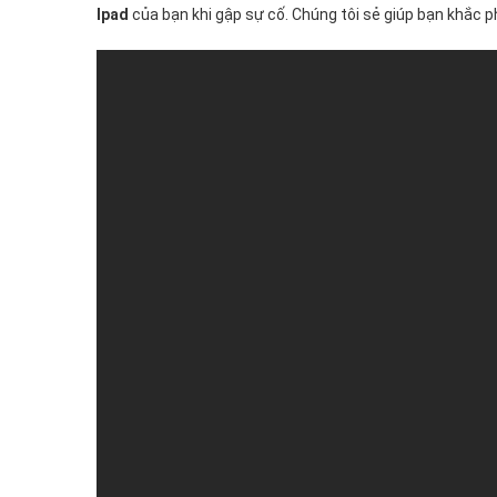
Ipad
của bạn khi gập sự cố. Chúng tôi sẻ giúp bạn khắc
siêu
tốc.
Chúng
tôi
cam
kết
thay
ổ
cứng
Ipad
zin
chính
hãng
của
Apple.
Đến
với
trung
tâm
thay