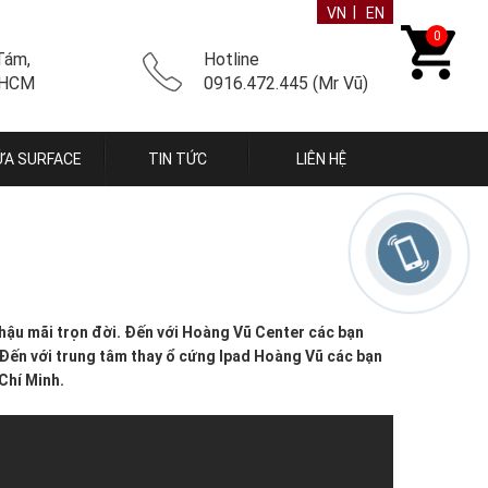
|
VN
EN
0
Tám,
Hotline
 HCM
0916.472.445 (Mr Vũ)
ỬA SURFACE
TIN TỨC
LIÊN HỆ
hậu mãi trọn đời. Đến với Hoàng Vũ Center các bạn
. Đến với trung tâm thay ổ cứng Ipad Hoàng Vũ các bạn
Chí Minh.