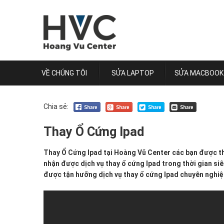
VỀ CHÚNG TÔI
SỬA LAPTOP
SỬA MACBOOK
Chia sẻ:
Thay Ổ Cứng Ipad
Thay
Thay Ổ Cứng Ipad tại Hoàng Vũ Center các bạn được th
Ổ
nhận được dịch vụ thay ổ cứng Ipad trong thời gian si
Cứng
được tận hưỡng dịch vụ thay ổ cứng Ipad chuyên nghiệp
Ipad
tại
Hoàng
Vũ