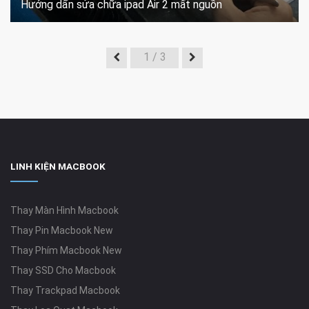
Hướng dẩn sửa chữa ipad Air 2 mất nguồn
1
/ 3
LINH KIỆN MACBOOK
Thay Màn Hình Macbook
Thay Pin Macbook New
Thay Phím Macbook New
Thay SSD Cho Macbook
Thay Trackpad Macbook