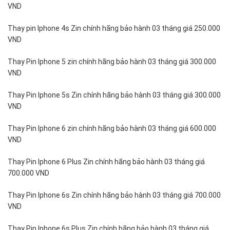
bạn
VND
ngồi
xem
Thay pin Iphone 4s Zin chính hãng bảo hành 03 tháng giá 250.000
trực
VND
tiếp
các
Thay Pin Iphone 5 zin chính hãng bảo hành 03 tháng giá 300.000
kỹ
VND
thuật
viên
Thay Pin Iphone 5s Zin chính hãng bảo hành 03 tháng giá 300.000
thay
VND
pin
Iphone
Thay Pin Iphone 6 zin chính hãng bảo hành 03 tháng giá 600.000
chính
VND
hãng
và
Thay Pin Iphone 6 Plus Zin chính hãng bảo hành 03 tháng giá
đợi
700.000 VND
lấy
máy
Thay Pin Iphone 6s Zin chính hãng bảo hành 03 tháng giá 700.000
nhanh
VND
chống.
Thay Pin Iphone 6s Plus Zin chính hãng bảo hành 03 tháng giá