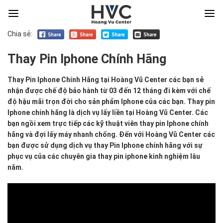
Chia sẻ:
Thay Pin Iphone Chính Hãng
Thay
Thay Pin Iphone Chính Hãng tại Hoàng Vũ Center các bạn sẻ
Pin
nhận được chế độ bảo hành từ 03 đến 12 tháng đi kèm với chế
Iphone
độ hậu mãi trọn đời cho sản phẩm Iphone của các bạn. Thay pin
Chính
Iphone chính hãng là dịch vụ lấy liền tại Hoàng Vũ Center. Các
Hãng
bạn ngồi xem trực tiếp các kỹ thuật viên thay pin Iphone chính
tại
hãng và đợi lấy máy nhanh chống. Đến với Hoàng Vũ Center các
Hoàng
bạn được sử dụng dịch vụ thay Pin Iphone chính hãng với sự
Vũ
phục vụ của các chuyên gia thay pin iphone kinh nghiệm lâu
Center
năm.
các
bạn
sẻ
nhận
được