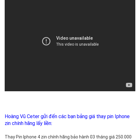
phẩm
Iphone
của
các
bạn.
Thay
pin
Iphone
chính
hãng
là
dịch
vụ
lấy
liền
tại
Hoàng
Hoàng Vũ Ceter gửi đến các bạn bảng giá thay pin Iphone
Vũ
zin chính hãng lấy liền:
Center.
Các
Thay Pin Iphone 4 zin chính hãng bảo hành 03 tháng giá 250.000