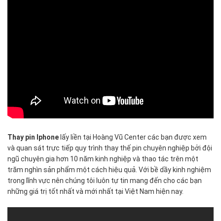
chế
độ
bảo
hành
từ
03
đến
12
tháng
đi
kèm
với
Thay pin Iphone
lấy liền tại Hoàng Vũ Center các bạn được xem
chế
và quan sát trực tiếp quy trình thay thế pin chuyên nghiệp bởi đội
độ
ngũ chuyên gia hơn 10 năm kinh nghiệp và thao tác trên một
hậu
trăm nghìn sản phẩm một cách hiệu quả. Với bề dầy kinh nghiệm
mãi
trong lĩnh vực nên chúng tôi luôn tự tin mang đến cho các bạn
trọn
những giá trị tốt nhất và mới nhất tại Việt Nam hiện nay.
đời
cho
sản