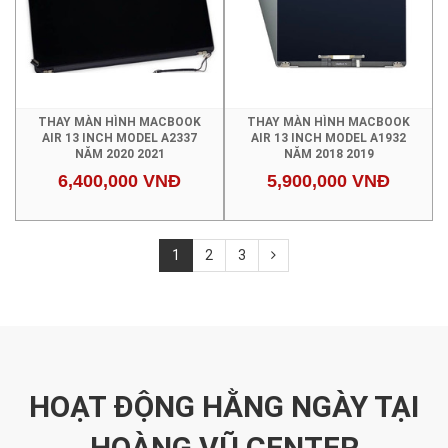
THAY MÀN HÌNH MACBOOK
THAY MÀN HÌNH MACBOOK
AIR 13 INCH MODEL A2337
AIR 13 INCH MODEL A1932
NĂM 2020 2021
NĂM 2018 2019
6,400,000 VNĐ
5,900,000 VNĐ
1
2
3
HOẠT ĐỘNG HẰNG NGÀY TẠI
HOÀNG VŨ CENTER