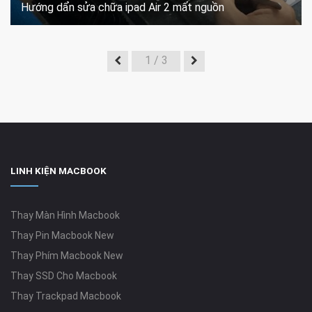
Hướng dẩn sửa chữa ipad Air 2 mất nguồn
1
/ 3
LINH KIỆN MACBOOK
Thay Màn Hình Macbook
Thay Pin Macbook New
Thay Phím Macbook New
Thay SSD Cho Macbook
Thay Trackpad Macbook