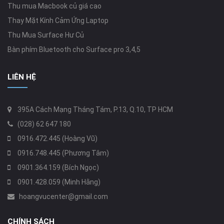
Thu mua Macbook củ giá cao
Thay Mặt Kính Cảm Ứng Laptop
Thu Mua Surface Hư Củ
Bàn phím Bluetooth cho Surface pro 3,4,5
LIÊN HỆ
395A Cách Mạng Tháng Tám, P.13, Q.10, TP HCM
(028) 62 647 180
0916.472.445 (Hoàng Vũ)
0916.748.445 (Phương Tâm)
0901.364.159 (Bích Ngọc)
0901.428.059 (Minh Hằng)
hoangvucenter@gmail.com
CHÍNH SÁCH