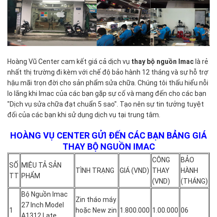
hợp
bị
lỗi
bộ
nguồn
trên
Hoàng Vũ Center cam kết giá cả dịch vụ
thay bộ nguồn Imac
là rẻ
các
nhất thị trường đi kèm với chế độ bảo hành 12 tháng và sự hỗ trợ
sản
hậu mãi trọn đời cho sản phẩm sửa chữa. Chúng tôi thấu hiểu nỗi
phẩm
lo lắng khi Imac của các bạn gặp sự cố và mang đến cho các bạn
Imac.
"Dịch vụ sửa chữa đạt chuẩn 5 sao". Tạo nên sự tin tưởng tuyệt
Các
đối của các bạn khi sử dụng dịch vụ tại trung tâm.
bạn
khi
HOÀNG VỤ CENTER GỬI ĐẾN CÁC BẠN BẢNG GIÁ
cần
THAY BỘ NGUỒN IMAC
thay
CÔNG
BẢO
SỐ
MIÊU TẢ SẢN
bộ
TÌNH TRẠNG
GIÁ (VND)
THAY
HÀNH
TT
PHẨM
nguồn
(VND)
(THÁNG)
Imac
Bộ Nguồn Imac
thì
Zin tháo máy
27 Inch Model
hãng
1
hoặc New zin
1.800.000
1.00.000
06
A1312 Late