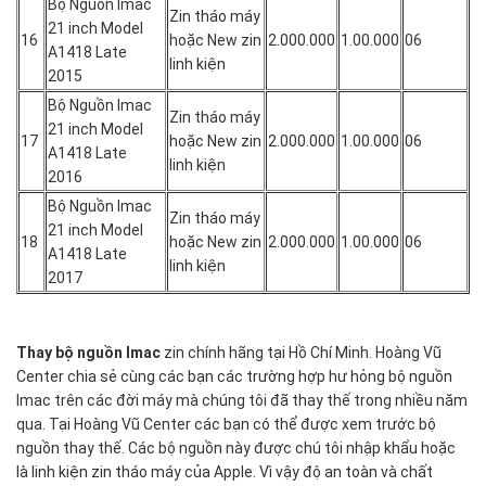
Bộ Nguồn Imac
Zin tháo máy
21 inch Model
16
hoặc New zin
2.000.000
1.00.000
06
A1418 Late
linh kiện
2015
Bộ Nguồn Imac
Zin tháo máy
21 inch Model
17
hoặc New zin
2.000.000
1.00.000
06
A1418 Late
linh kiện
2016
Bộ Nguồn Imac
Zin tháo máy
21 inch Model
18
hoặc New zin
2.000.000
1.00.000
06
A1418 Late
linh kiện
2017
Thay bộ nguồn Imac
zin chính hãng tại Hồ Chí Minh. Hoàng Vũ
Center chia sẻ cùng các bạn các trường hợp hư hỏng bộ nguồn
Imac trên các đời máy mà chúng tôi đã thay thế trong nhiều năm
qua. Tại Hoàng Vũ Center các bạn có thể được xem trước bộ
nguồn thay thế. Các bộ nguồn này được chú tôi nhập khẩu hoặc
là linh kiện zin tháo máy của Apple. Vì vậy độ an toàn và chất