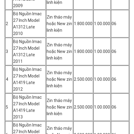
liên
linh kiện
2009
hệ
Bộ Nguồn Imac
với
Zin tháo máy
27 Inch Model
Hoàng
2
hoặc New zin
1.800.000
1.00.000
06
A1312 Late
Vũ
linh kiện
2010
Center
để
Bộ Nguồn Imac
Zin tháo máy
được
27 Inch Model
3
hoặc New zin
1.800.000
1.00.000
06
phục
A1312 Late
linh kiện
vụ
2011
chuyên
Bộ Nguồn Imac
Zin tháo máy
nghiệp
27 Inch Model
4
hoặc New zin
2.500.000
1.00.000
06
tại
A1419 Late
linh kiện
Hồ
2012
Chí
Bộ Nguồn Imac
MInh.
Zin tháo máy
27 Inch Model
5
hoặc New zin
2.500.000
1.00.000
06
A1419 Late
linh kiện
2013
Bộ Nguồn Imac
Zin tháo máy
27 Inch Model