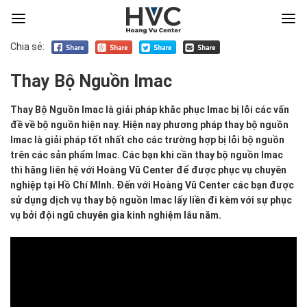
Chia sẻ:
Thay Bộ Nguồn Imac
Thay
Thay Bộ Nguồn Imac là giải pháp khắc phục Imac bị lỗi các vấn
Bộ
đề về bộ nguồn hiện nay. Hiện nay phương pháp thay bộ nguồn
Nguồn
Imac là giải pháp tốt nhất cho các trường hợp bị lỗi bộ nguồn
Imac
trên các sản phẩm Imac. Các bạn khi cần thay bộ nguồn Imac
là
thì hãng liên hệ với Hoàng Vũ Center để được phục vụ chuyên
giải
nghiệp tại Hồ Chí MInh. Đến với Hoàng Vũ Center các bạn được
pháp
sử dụng dịch vụ thay bộ nguồn Imac lấy liền đi kèm với sự phục
khắc
vụ bởi đội ngũ chuyên gia kinh nghiệm lâu năm.
phục
Imac
bị
lỗi
các
vấn