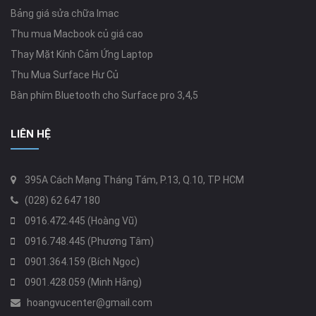
Bảng giá sửa chữa Imac
Thu mua Macbook củ giá cao
Thay Mặt Kính Cảm Ứng Laptop
Thu Mua Surface Hư Củ
Bàn phím Bluetooth cho Surface pro 3,4,5
LIÊN HỆ
395A Cách Mạng Tháng Tám, P.13, Q.10, TP HCM
(028) 62 647 180
0916.472.445 (Hoàng Vũ)
0916.748.445 (Phương Tâm)
0901.364.159 (Bích Ngọc)
0901.428.059 (Minh Hằng)
hoangvucenter@gmail.com