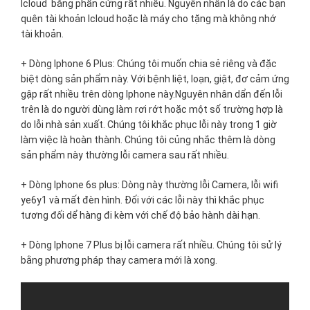
Icloud bằng phần cứng rất nhiều. Nguyên nhân là do các bạn
quên tài khoản Icloud hoặc là máy cho tặng mà không nhớ
tài khoản.
+ Dòng Iphone 6 Plus: Chúng tôi muốn chia sẻ riêng và đặc
biệt dòng sản phẩm này. Với bệnh liệt, loạn, giật, đơ cảm ứng
gập rất nhiều trên dòng Iphone này.Nguyên nhân dẩn đến lỗi
trên là do người dùng làm rơi rớt hoặc một số trường hợp là
do lỗi nhà sản xuất. Chúng tôi khắc phục lỗi này trong 1 giờ
làm việc là hoàn thành. Chúng tôi củng nhắc thêm là dòng
sản phẩm này thường lỗi camera sau rất nhiều.
+ Dòng Iphone 6s plus: Dòng này thường lỗi Camera, lỗi wifi
ye6y1 và mất đèn hình. Đối với các lỗi này thì khắc phục
tương đối dể hàng đi kèm với chế độ bảo hành dài hạn.
+ Dòng Iphone 7 Plus bị lỗi camera rất nhiều. Chúng tôi sử lý
bằng phương pháp thay camera mới là xong.